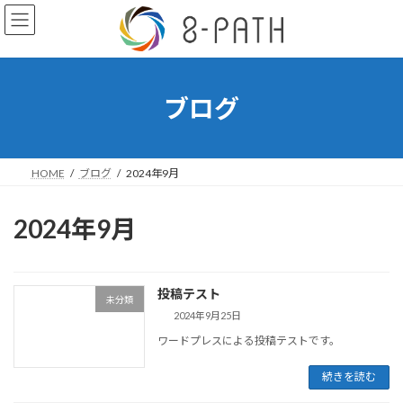
コ
ナ
ン
ビ
テ
ゲ
ン
ー
ツ
シ
へ
ョ
ブログ
ス
ン
キ
に
ッ
移
プ
動
HOME
ブログ
2024年9月
2024年9月
投稿テスト
未分類
2024年9月25日
ワードプレスによる投稿テストです。
続きを読む